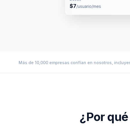
$7
/usuario/mes
Más de 10,000 empresas confían en nosotros, incluy
¿Por qué