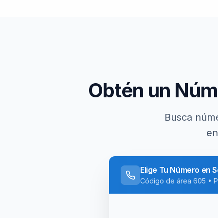
Obtén un Núm
Busca núme
e
Elige Tu Número en
S
Código de área
605
• P