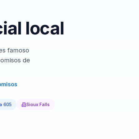
al local
hone2.
 es famoso
comisos de
comisos
ea
605
Sioux Falls