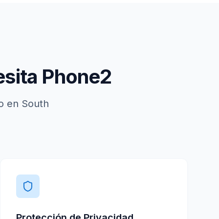
sita Phone2
io en
South
Protección de Privacidad