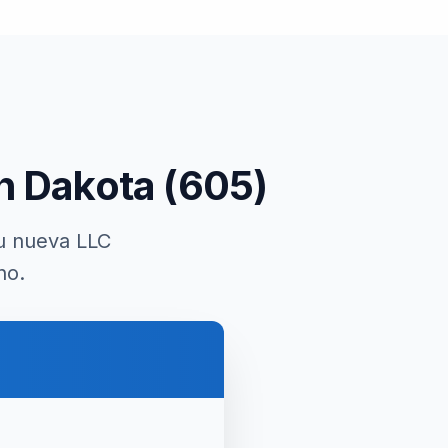
h Dakota
(
605
)
u nueva LLC
no.