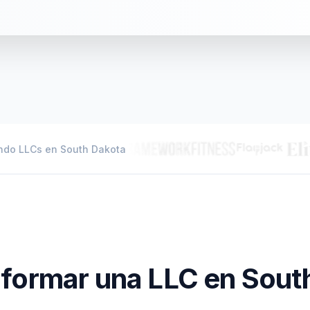
endo LLCs en South Dakota
 formar una LLC en
Sout