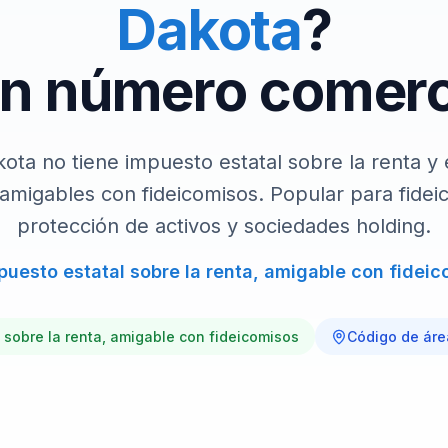
Dakota
?
números.
Contacto
n número comerci
Habla con el equipo de P
ota no tiene impuesto estatal sobre la renta y
 amigables con fideicomisos. Popular para fidei
protección de activos y sociedades holding.
puesto estatal sobre la renta, amigable con fidei
 sobre la renta, amigable con fideicomisos
Código de ár