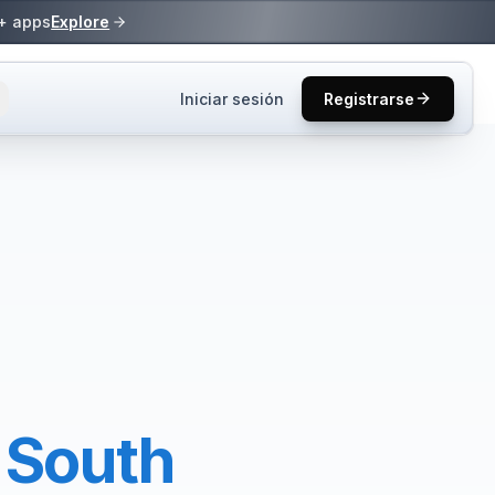
0+ apps
Explore
Iniciar sesión
Registrarse
s y tutoriales.
ucto y mejores
s
one2.
resas en los
n
South
úsqueda de