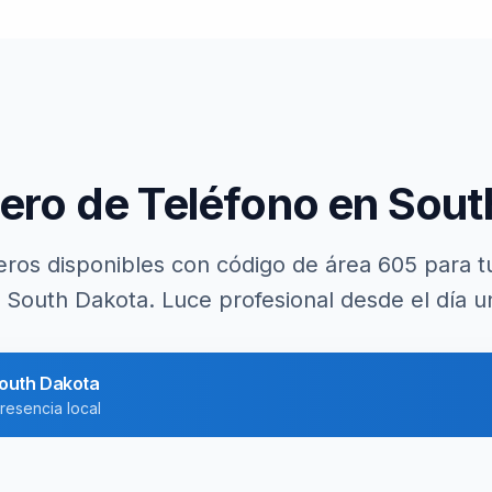
ero de Teléfono en
Sout
ros disponibles con código de área
605
para t
n
South Dakota
. Luce profesional desde el día u
outh Dakota
resencia local