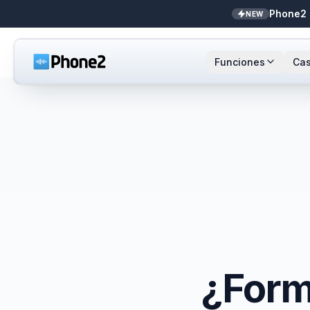
Phone2 
NEW
Funciones
Cas
Recepcionista IA
Pequeñas empresas
Llamada
Sta
NEW
Mensajes
Bienes raíces
Números
Ar
Identificador de llamadas
Contadores
Enrutami
Buf
Analíticas de llamadas
Soporte y éxito
Contact
Bandeja unificada
Integrac
¿Form
Zapier
Transcri
NEW