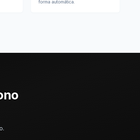
forma automática.
fono
o.