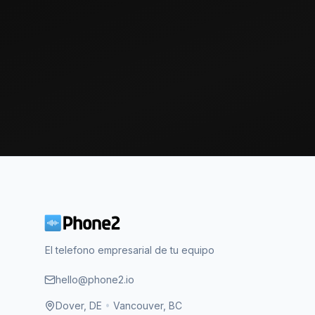
El telefono empresarial de tu equipo
hello@phone2.io
Dover, DE
•
Vancouver, BC