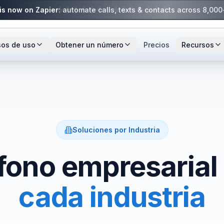
is now on Zapier
: automate calls, texts & contacts across 8,00
os de uso
Obtener un número
Precios
Recursos
Números locales
Centro de ayuda
s
rtups
Equipos de ventas
Cualquier código de área de EE.UU. o
Guías, preguntas frecuente
Canadá.
 compartidos
rendadores
Contratistas
Blog
Porta tu número
Actualizaciones del prod
Conserva tu número actual.
prácticas.
ento de llamadas
etes de abogados
Equipos de reclutamiento
Soluciones por Industria
Comparar proveedore
os
Ver todas las industrias
Mira cómo se compara Ph
fono empresarial
Números para LLC
ión con Slack
Números para nuevas emp
cada industria
principales estados.
pción con IA
API de búsqueda
NEW
Herramienta gratuita de b