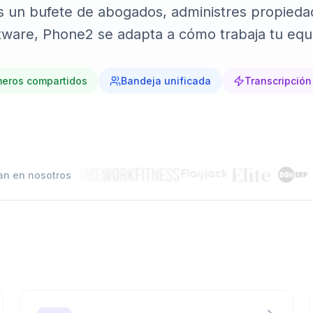
números.
as un bufete de abogados, administres propieda
tware, Phone2 se adapta a cómo trabaja tu equ
Contacto
Habla con el equipo de P
eros compartidos
Bandeja unificada
Transcripción
an en nosotros