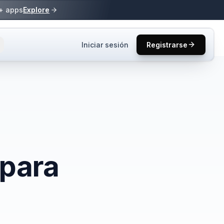
0+ apps
Explore
Iniciar sesión
Registrarse
s y tutoriales.
ucto y mejores
s
one2.
 para
resas en los
úsqueda de