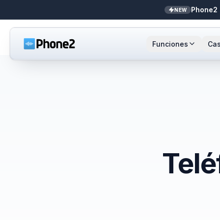
Phone2 
NEW
Funciones
Cas
Recepcionista IA
Pequeñas empresas
Llamada
Sta
NEW
Mensajes
Bienes raíces
Números
Ar
Identificador de llamadas
Contadores
Enrutami
Buf
Analíticas de llamadas
Soporte y éxito
Contact
Telé
Bandeja unificada
Integrac
Zapier
Transcri
NEW