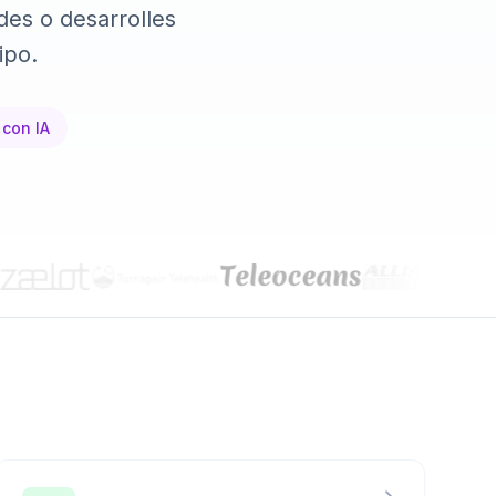
des o desarrolles
ipo.
hone2.
 con IA