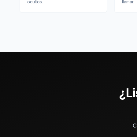
ocultos.
llamar.
¿Li
C