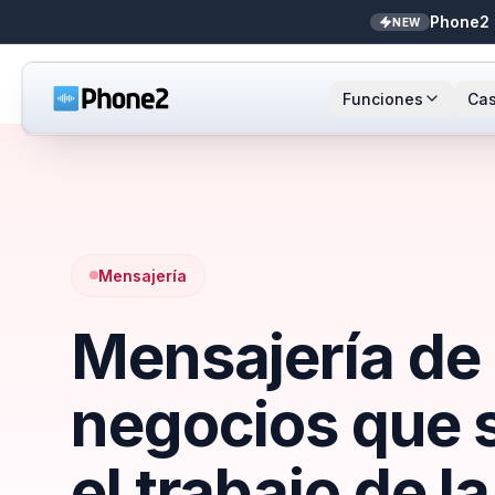
Phone2 
NEW
Funciones
Cas
Recepcionista IA
Pequeñas empresas
Llamada
Sta
NEW
Mensajes
Bienes raíces
Números
Ar
Identificador de llamadas
Contadores
Enrutami
Buf
Mensajería
Mensajería de
Analíticas de llamadas
Soporte y éxito
Contact
Bandeja unificada
Integrac
negocios que 
Zapier
Transcri
NEW
el trabajo de la