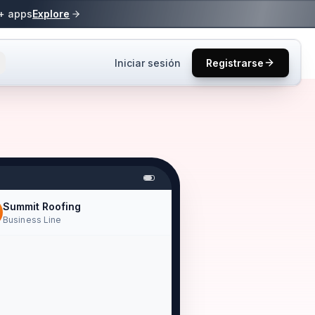
0+ apps
Explore
Iniciar sesión
Registrarse
s y tutoriales.
ucto y mejores
s
Summit Roofing
one2.
Business Line
resas en los
Hi! This is Summit Roofing.
We got your voicemail
úsqueda de
about a roof quote.