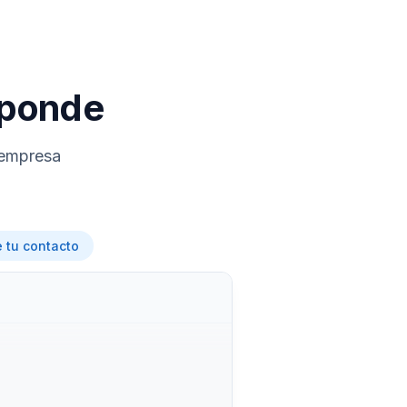
sponde
 empresa
e tu contacto
s los documentos de