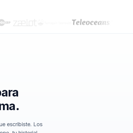
para
ema.
ue escribiste. Los
o, tu historial