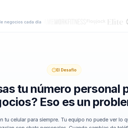
de negocios cada día
El Desafío
as tu número personal 
ocios? Eso es un probl
en tu celular para siempre. Tu equipo no puede ver lo q
zclan con chats personales. Cuando cambias de teléfon