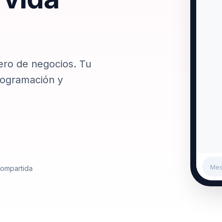
números.
Contacto
Habla con el equipo de P
ero de negocios. Tu
programación y
Me
compartida