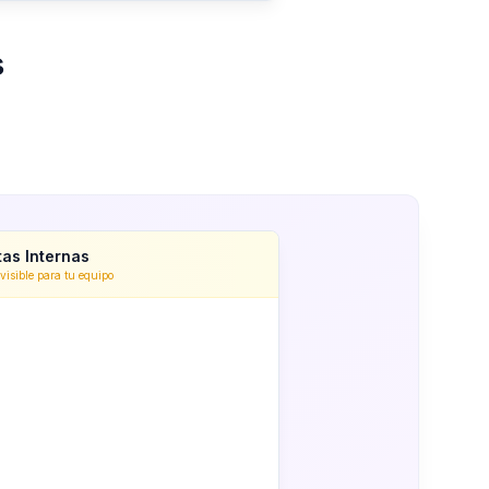
s
as Internas
 visible para tu equipo
 cliente prefiere seguimiento por
rreo
 discutieron precios
presariales
@Emma