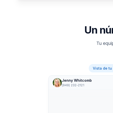
Un nú
Tu equi
Vista de tu
Jenny Whitcomb
(949) 232-2121