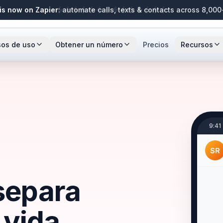
is now on Zapier
: automate calls, texts & contacts across 8,00
os de uso
Obtener un número
Precios
Recursos
Números locales
Centro de ayuda
s
rtups
Equipos de ventas
Cualquier código de área de EE.UU. o
Guías, preguntas frecuente
Canadá.
 compartidos
rendadores
Contratistas
Blog
Porta tu número
Actualizaciones del prod
Conserva tu número actual.
prácticas.
ento de llamadas
etes de abogados
Equipos de reclutamiento
9:41
Comparar proveedore
os
Ver todas las industrias
Mira cómo se compara Ph
SR
Números para LLC
ión con Slack
separa
Números para nuevas emp
principales estados.
pción con IA
 vida
API de búsqueda
NEW
Herramienta gratuita de b