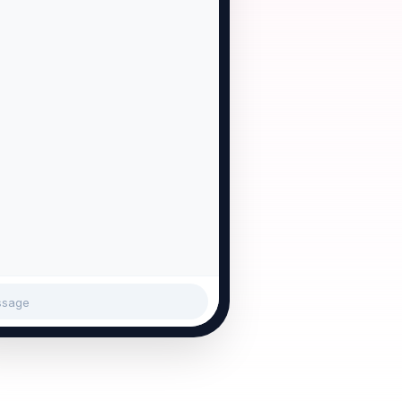
2:30 pm
Yes, we need an estimate
hone2.
for some storm damage.
2:32 pm
When are you free for us
to stop by for an estimate?
2:33 pm
Thursday at 3pm works
great!
2:35 pm
ssage