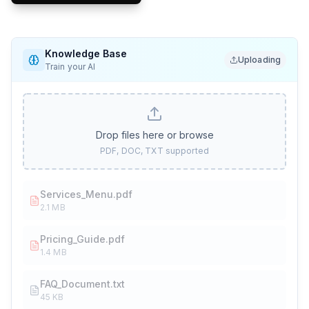
Knowledge Base
Uploading
Train your AI
Drop files here or browse
PDF, DOC, TXT supported
Services_Menu.pdf
2.1 MB
Pricing_Guide.pdf
1.4 MB
FAQ_Document.txt
45 KB