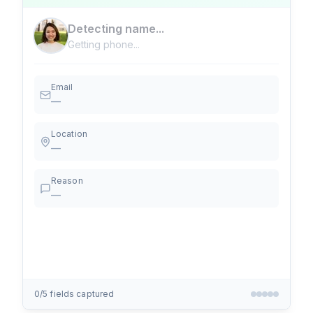
Detecting name...
Getting phone...
Email
—
Location
—
Reason
—
0
/
5
fields captured