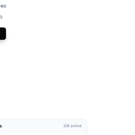
reo
do
s
0
/
6
active