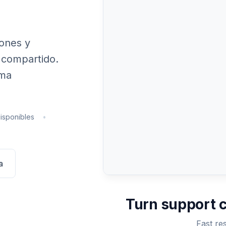
números.
Right, the tracking says delivered b
nothing at my door.
Contacto
Habla con el equipo de P
iones y
 compartido.
Emma, Casey here from our shippin
ama
team. I've contacted the carrier and
they're investigating. In the meantim
I'm sending a replacement today at
no charge.
3:22 pm
isponibles
•
Wow, thank you! That's amazing ser
3:
a
Turn support c
Fast re