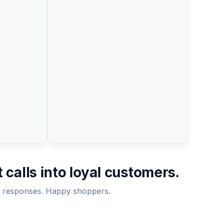
3:18 pm
Emma, Casey here from our
shipping team. I've contacted the
carrier and they're investigating.
r
In the meantime, I'm sending a
ed the
replacement today at no charge.
ting.
g a
3:22 pm
arge.
22 pm
Wow, thank you! That's amazing
service.
azing
3:24 pm
3:24 pm
 calls into loyal customers.
t responses. Happy shoppers.