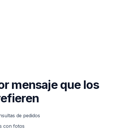
or mensaje que los
refieren
víen números de pedido, fotos de problemas y preguntas rá
nsultas de pedidos
s con fotos