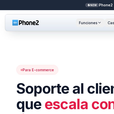
Phone2 
NEW
Funciones
Cas
Recepcionista IA
Pequeñas empresas
Llamada
Sta
NEW
Mensajes
Bienes raíces
Números
Ar
Identificador de llamadas
Contadores
Enrutami
Buf
Para E-commerce
Analíticas de llamadas
Soporte y éxito
Contact
Soporte al clie
Bandeja unificada
Integrac
que
escala con
Zapier
Transcri
NEW