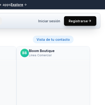
0+ apps
Explore
Iniciar sesión
Registrarse
s y tutoriales.
Vista de tu contacto
Bloom Boutique
ucto y mejores
BB
Linea Comercial
s
one2.
Hi Emma! This is Jordan from Bloom
Boutique. I see your order #4521
resas en los
shows delivered but you haven't
received it?
3:15 pm
úsqueda de