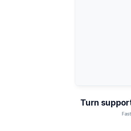
Emma, Casey here from ou
shipping team. I've contact
carrier and they're investiga
In the meantime, I'm sendin
replacement today at no ch
3:
Wow, thank you! That's am
service.
Turn support
Fas