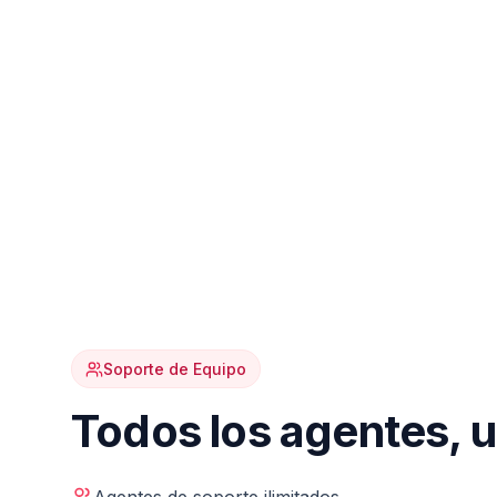
Soporte de Equipo
Todos los agentes, 
Todo tu equipo de soporte puede atender llamadas 