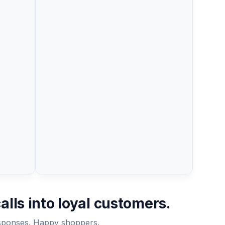
Right, the tracking says delivered but
ut
nothing at my door.
3:18 pm
3:18 pm
hone2.
Emma, Casey here from our shipping
team. I've contacted the carrier and
they're investigating. In the
g
meantime, I'm sending a replacement
today at no charge.
e,
3:22 pm
Wow, thank you! That's amazing service.
3:24 pm
vice.
24 pm
alls into loyal customers.
sponses. Happy shoppers.