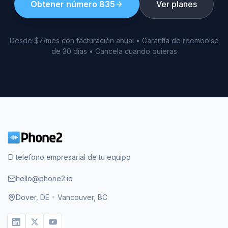
Obtener número
835
Ver planes
Desde $7/mes con facturación anual • Garantía de reembolso
de 30 días • Cancela cuando quieras
El telefono empresarial de tu equipo
hello@phone2.io
Dover, DE
•
Vancouver, BC