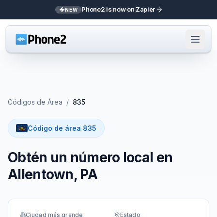
Phone2 is now on Zapier
NEW
Códigos de Área
/
835
Código de área 835
Obtén un número local en
Allentown, PA
Ciudad más grande
Estado