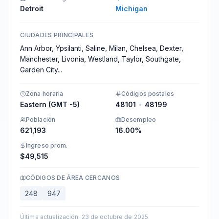
Detroit
Michigan
CIUDADES PRINCIPALES
Ann Arbor, Ypsilanti, Saline, Milan, Chelsea, Dexter,
Manchester, Livonia, Westland, Taylor, Southgate,
Garden City
...
Zona horaria
Códigos postales
Eastern (GMT -5)
48101
•
48199
Población
Desempleo
621,193
16.00%
Ingreso prom.
$49,515​
CÓDIGOS DE ÁREA CERCANOS
248
947
Última actualización
:
23 de octubre de 2025