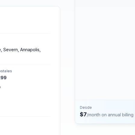
números.
Contacto
Habla con el equipo de P
ie, Severn, Annapolis,
stales
299
o
Desde
$
7
/month on annual billing