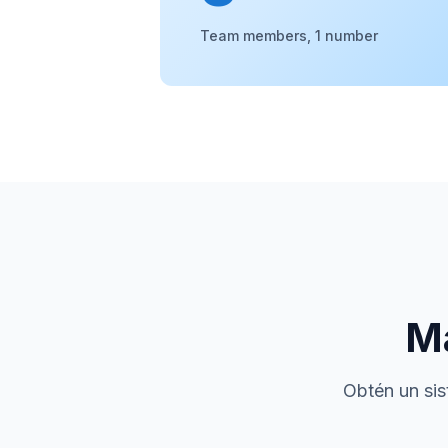
Team members, 1 number
Má
Obtén un sis