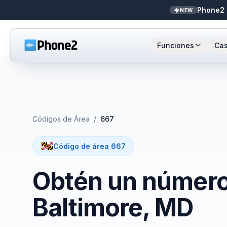
Phone2 
NEW
Funciones
Cas
Recepcionista IA
Pequeñas empresas
Llamada
Sta
NEW
Mensajes
Bienes raíces
Números
Ar
Códigos de Área
/
667
Identificador de llamadas
Contadores
Enrutami
Buf
Código de área 667
Analíticas de llamadas
Soporte y éxito
Contact
Obtén un número 
Bandeja unificada
Integrac
Baltimore, MD
Zapier
Transcri
NEW