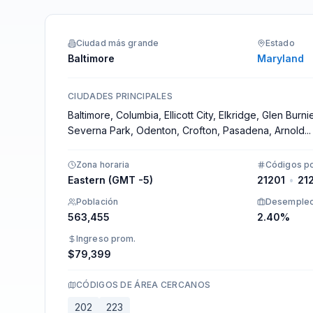
Integraciones
Ciudad más grande
Estado
Baltimore
Maryland
CIUDADES PRINCIPALES
Baltimore, Columbia, Ellicott City, Elkridge, Glen Burn
Severna Park, Odenton, Crofton, Pasadena, Arnold
...
Zona horaria
Códigos po
Eastern (GMT -5)
21201
•
21
Población
Desemple
563,455
2.40%
Ingreso prom.
$79,399
CÓDIGOS DE ÁREA CERCANOS
202
223