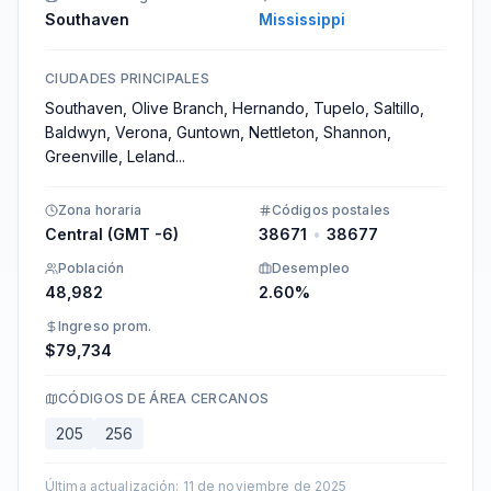
Southaven
Mississippi
CIUDADES PRINCIPALES
Southaven, Olive Branch, Hernando, Tupelo, Saltillo,
Baldwyn, Verona, Guntown, Nettleton, Shannon,
Greenville, Leland
...
Zona horaria
Códigos postales
Central (GMT -6)
38671
•
38677
Población
Desempleo
48,982
2.60%
Ingreso prom.
$79,734
CÓDIGOS DE ÁREA CERCANOS
205
256
Última actualización
:
11 de noviembre de 2025