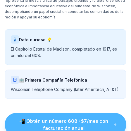
representa la mezcla única de paisajes urbanos y rurales, diversidad
económica e importancia educativa del suroeste de Wisconsin,
desempeñando un papel crucial en conectar las comunidades de la
región y apoyar su economía.
Dato curioso 💡
El Capitolio Estatal de Madison, completado en 1917, es
un hito del 608.
🏢 Primera Compañía Telefónica
Wisconsin Telephone Company (later Ameritech, AT&T)
📲
Obtén un número
608
: $
7
/mes con
facturación anual