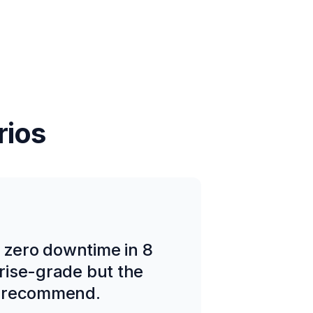
rios
d zero downtime in 8
prise-grade but the
ly recommend.