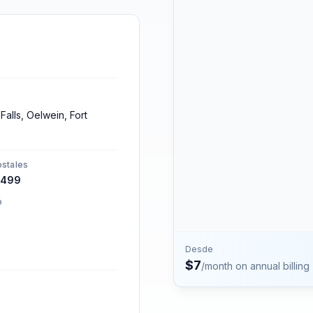
números.
Contacto
Habla con el equipo de P
Falls, Oelwein, Fort
stales
2499
o
Desde
$
7
/month on annual billing