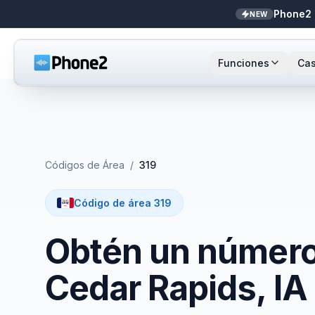
Phone2 
NEW
Funciones
Cas
Recepcionista IA
Pequeñas empresas
Llamada
Sta
NEW
Mensajes
Bienes raíces
Números
Ar
Códigos de Área
/
319
Identificador de llamadas
Contadores
Enrutami
Buf
Código de área 319
Analíticas de llamadas
Soporte y éxito
Contact
Obtén un número 
Bandeja unificada
Integrac
Cedar Rapids, IA
Zapier
Transcri
NEW