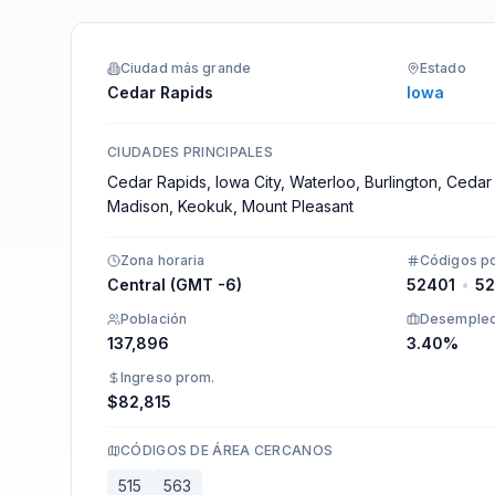
Integraciones
Ciudad más grande
Estado
Cedar Rapids
Iowa
CIUDADES PRINCIPALES
Cedar Rapids, Iowa City, Waterloo, Burlington, Cedar 
Madison, Keokuk, Mount Pleasant
Zona horaria
Códigos po
Central (GMT -6)
52401
•
5
Población
Desemple
137,896
3.40%
Ingreso prom.
$82,815
CÓDIGOS DE ÁREA CERCANOS
515
563