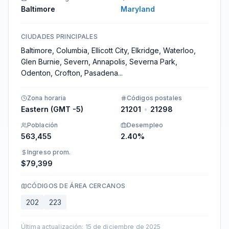
Baltimore
Maryland
CIUDADES PRINCIPALES
Baltimore, Columbia, Ellicott City, Elkridge, Waterloo,
Glen Burnie, Severn, Annapolis, Severna Park,
Odenton, Crofton, Pasadena
...
Zona horaria
Códigos postales
Eastern (GMT -5)
21201
•
21298
Población
Desempleo
563,455
2.40%
Ingreso prom.
$79,399
CÓDIGOS DE ÁREA CERCANOS
202
223
Última actualización
:
15 de diciembre de 2025