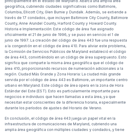
principalmente en el estado de Maryland. Abarca una amplia área
geográfica, cubriendo ciudades significativas como Baltimore,
Columbia, Ellicott City, Glen Burnie y Dundalk. Además, se extiende a
través de 17 condados, que incluyen Baltimore City County, Baltimore
County, Anne Arundel County, Harford County y Howard County.
Historia e Implementación: Este código de área fue asignado
oficialmente el 21 de junio de 1996, y se puso en servicio el 1 de
junio de 1997. La creación del código de área 443 fue una respuesta
a la congestión en el código de área 410. Para aliviar este problema,
la Comisión de Servicios Públicos de Maryland estableció el código
de área 443, convirtiéndolo en un código de área superpuesto. Esto
significa que comparte la misma área geográfica que el código de
área 410, proporcionando recursos de numeración adicionales a la
región. Ciudad Más Grande y Zona Horaria: La ciudad más grande
servida por el código de área 443 es Baltimore, un importante centro
urbano en Maryland. Este código de área opera en la zona de Hora
Estándar del Este (EST). Esto es particularmente importante para
negocios e individuos que hacen llamadas a esta área, ya que
necesitan estar conscientes de la diferencia horaria, especialmente
durante los períodos de ajustes del Horario de Verano.
En conclusión, el código de área 443 juega un papel vital en la
infraestructura de comunicaciones de Maryland, cubriendo una
amplia área geográfica con múltiples ciudades y condados, y tiene