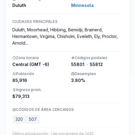
Duluth
Minnesota
CIUDADES PRINCIPALES
Duluth, Moorhead, Hibbing, Bemidji, Brainerd,
Hermantown, Virginia, Chisholm, Eveleth, Ely, Proctor,
Arnold
...
Zona horaria
Códigos postales
Central (GMT -6)
55801
•
55812
Población
Desempleo
85,916
3.80%
Ingreso prom.
$79,313
CÓDIGOS DE ÁREA CERCANOS
320
507
Última actualización
:
1 de noviembre de 2025