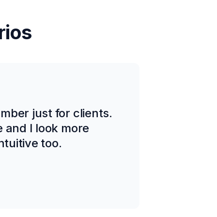
rios
ber just for clients.
e and I look more
tuitive too.