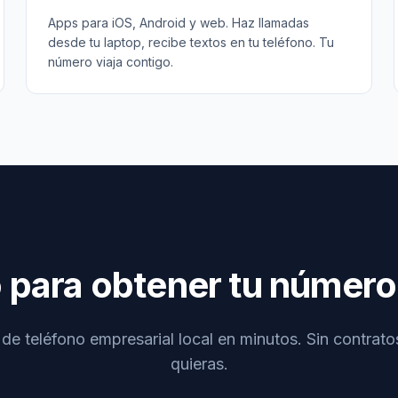
Apps para iOS, Android y web. Haz llamadas
desde tu laptop, recibe textos en tu teléfono. Tu
número viaja contigo.
o para obtener tu número
e teléfono empresarial local en minutos. Sin contrat
quieras.