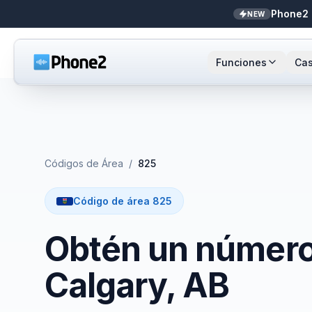
Phone2 
NEW
Funciones
Cas
Recepcionista IA
Pequeñas empresas
Llamada
Sta
NEW
Mensajes
Bienes raíces
Números
Ar
Códigos de Área
/
825
Identificador de llamadas
Contadores
Enrutami
Buf
Código de área 825
Analíticas de llamadas
Soporte y éxito
Contact
Obtén un número 
Bandeja unificada
Integrac
Calgary, AB
Zapier
Transcri
NEW