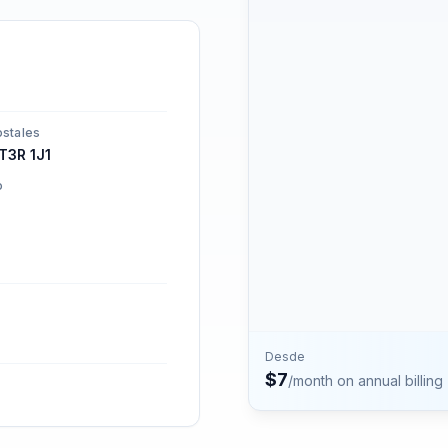
números.
Contacto
Habla con el equipo de P
stales
T3R 1J1
o
Desde
$
7
/month on annual billing