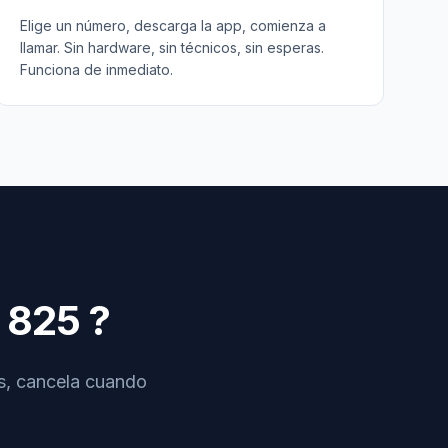
Elige un número, descarga la app, comienza a
llamar. Sin hardware, sin técnicos, sin esperas.
Funciona de inmediato.
825
?
os, cancela cuando