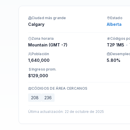
Integraciones
Ciudad más grande
Estado
Calgary
Alberta
Zona horaria
Códigos po
Mountain (GMT -7)
T2P 1M5
•
Población
Desemple
1,640,000
5.80%
Ingreso prom.
$129,000
CÓDIGOS DE ÁREA CERCANOS
208
236
Última actualización
:
22 de octubre de 2025