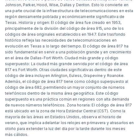
Johnson, Parker, Hood, Wise, Dallas y Denton. Esto lo convierte en
una parte crucial de la infraestructura de telecomunicaciones en esta
región densamente poblada y económicamente significativa de
Texas. Historia y origen: El código de área fue creado en 1953,
principalmente de la división del código de área 915, uno de los
códigos de área originales establecidos en 1947. Este trasfondo
histórico refleja las necesidades de telecomunicaciones en
evolución en Texas a lo largo del tiempo. El código de área 817 ha
sido fundamental en servir a una población grande y en crecimiento
en el área de Dallas-Fort Worth. Ciudad más grande y código
superpuesto: La ciudad más grande servida por el código de área
817 es Fort Worth. Otras ciudades significativas dentro de este
código de área incluyen Arlington, Euless, Grapevine y Roanoke.
Además, el código de área 817 tiene como código superpuesto al
código de área 682, permitiendo un mayor conjunto de números
telefónicos dentro de la misma área geográfica. Este código
superpuesto es una práctica común en regiones con alta demanda
de nuevos números telefónicos. Zona horaria: El código de área 817
está ubicado en la zona de Hora Estándar Central (CST). Como la
mayoría de las áreas en Estados Unidos, observa el horario de
verano, que implica adelantar los relojes en primavera y atrasarlos en
otoño para extender la luz del día por la tarde durante los meses
más cálidos.