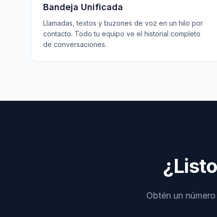
Bandeja Unificada
Llamadas, textos y buzones de voz en un hilo por
contacto. Todo tu equipo ve el historial completo
de conversaciones.
¿List
Obtén un número d