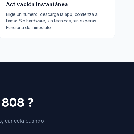
Activación Instantánea
Elige un número, descarga la app, comienza a
llamar. Sin hardware, sin técnicos, sin esperas.
Funciona de inmediato.
808
?
os, cancela cuando