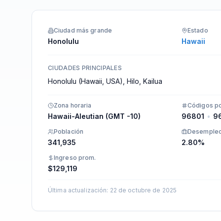
Integraciones
Ciudad más grande
Estado
Honolulu
Hawaii
CIUDADES PRINCIPALES
Honolulu (Hawaii, USA), Hilo, Kailua
Zona horaria
Códigos po
Hawaii-Aleutian (GMT -10)
96801
•
9
Población
Desemple
341,935
2.80%
Ingreso prom.
$129,119
Última actualización
:
22 de octubre de 2025