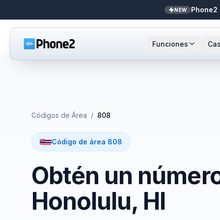
Phone2 
NEW
Funciones
Cas
Recepcionista IA
Pequeñas empresas
Llamada
Sta
NEW
Mensajes
Bienes raíces
Números
Ar
Códigos de Área
/
808
Identificador de llamadas
Contadores
Enrutami
Buf
Código de área 808
Analíticas de llamadas
Soporte y éxito
Contact
Obtén un número 
Bandeja unificada
Integrac
Honolulu, HI
Zapier
Transcri
NEW