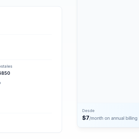
números.
Contacto
Habla con el equipo de P
stales
6850
o
Desde
$
7
/month on annual billing