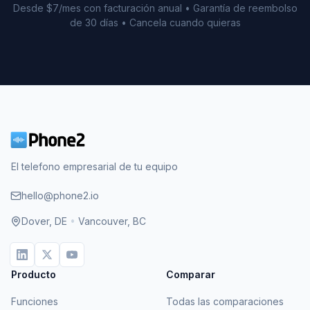
Desde $7/mes con facturación anual • Garantía de reembolso
de 30 días • Cancela cuando quieras
El telefono empresarial de tu equipo
hello@phone2.io
Dover, DE
•
Vancouver, BC
Producto
Comparar
Funciones
Todas las comparaciones