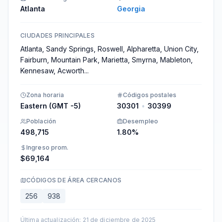
Atlanta
Georgia
CIUDADES PRINCIPALES
Atlanta, Sandy Springs, Roswell, Alpharetta, Union City,
Fairburn, Mountain Park, Marietta, Smyrna, Mableton,
Kennesaw, Acworth
...
Zona horaria
Códigos postales
Eastern (GMT -5)
30301
•
30399
Población
Desempleo
498,715
1.80%
Ingreso prom.
$69,164
CÓDIGOS DE ÁREA CERCANOS
256
938
Última actualización
:
21 de diciembre de 2025