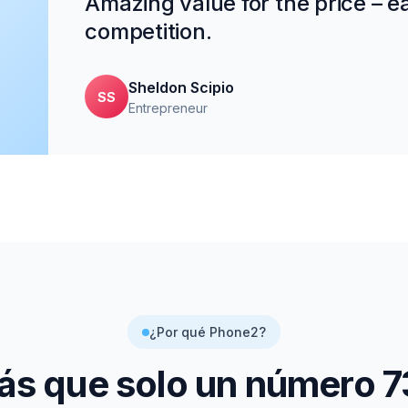
Amazing value for the price – ea
competition.
Sheldon Scipio
SS
Entrepreneur
¿Por qué Phone2?
s que solo un número
7