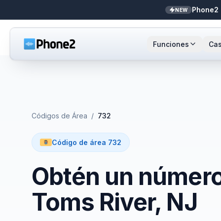
Phone2 
NEW
Funciones
Cas
Recepcionista IA
Pequeñas empresas
Llamada
Sta
NEW
Mensajes
Bienes raíces
Números
Ar
Códigos de Área
/
732
Identificador de llamadas
Contadores
Enrutami
Buf
Código de área 732
Analíticas de llamadas
Soporte y éxito
Contact
Obtén un número 
Bandeja unificada
Integrac
Toms River, NJ
Zapier
Transcri
NEW