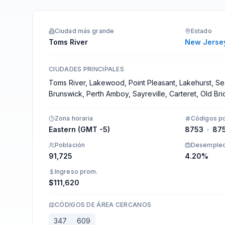
Integraciones
Ciudad más grande
Estado
Toms River
New Jerse
CIUDADES PRINCIPALES
Toms River, Lakewood, Point Pleasant, Lakehurst, S
Brunswick, Perth Amboy, Sayreville, Carteret, Old Br
Zona horaria
Códigos po
Eastern (GMT -5)
8753
•
87
Población
Desemple
91,725
4.20%
Ingreso prom.
$111,620
CÓDIGOS DE ÁREA CERCANOS
347
609