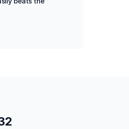
sily beats the
32