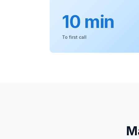
10 min
To first call
Má