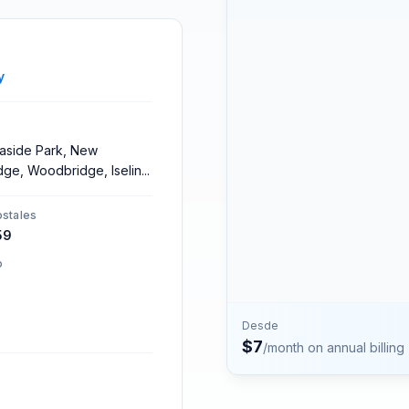
números.
Contacto
Habla con el equipo de P
y
easide Park, New
idge, Woodbridge, Iselin
...
stales
59
o
Desde
$
7
/month on annual billing