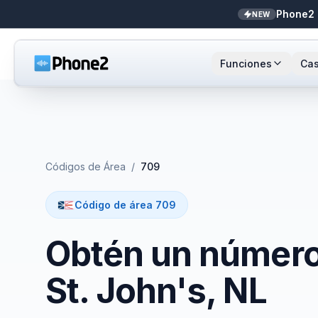
Phone2 
NEW
Funciones
Cas
Recepcionista IA
Pequeñas empresas
Llamada
Sta
NEW
Mensajes
Bienes raíces
Números
Ar
Códigos de Área
/
709
Identificador de llamadas
Contadores
Enrutami
Buf
Código de área 709
Analíticas de llamadas
Soporte y éxito
Contact
Obtén un número 
Bandeja unificada
Integrac
St. John's, NL
Zapier
Transcri
NEW