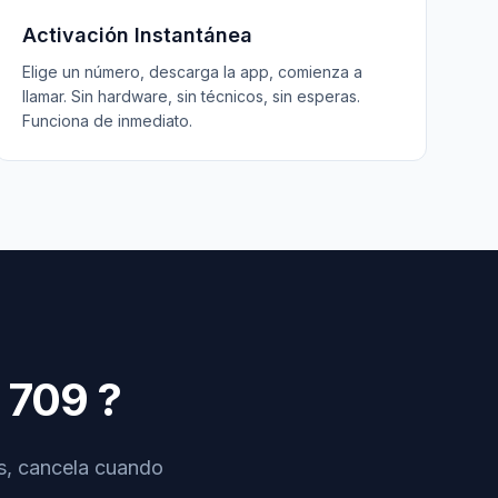
Activación Instantánea
Elige un número, descarga la app, comienza a
llamar. Sin hardware, sin técnicos, sin esperas.
Funciona de inmediato.
709
?
os, cancela cuando