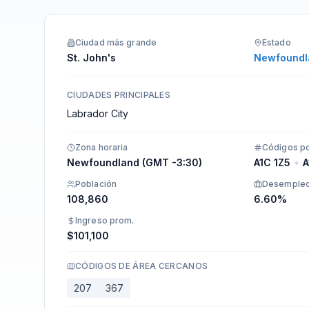
Integraciones
Ciudad más grande
Estado
St. John's
Newfoundl
CIUDADES PRINCIPALES
Labrador City
Zona horaria
Códigos po
Newfoundland (GMT -3:30)
A1C 1Z5
•
A
Población
Desemple
108,860
6.60%
Ingreso prom.
$101,100
CÓDIGOS DE ÁREA CERCANOS
207
367