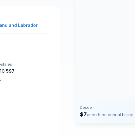
números.
Contacto
Habla con el equipo de P
and and Labrador
stales
1C 5S7
o
Desde
$
7
/month on annual billing