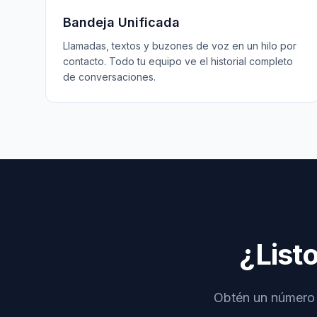
Bandeja Unificada
Llamadas, textos y buzones de voz en un hilo por
contacto. Todo tu equipo ve el historial completo
de conversaciones.
¿List
Obtén un número d