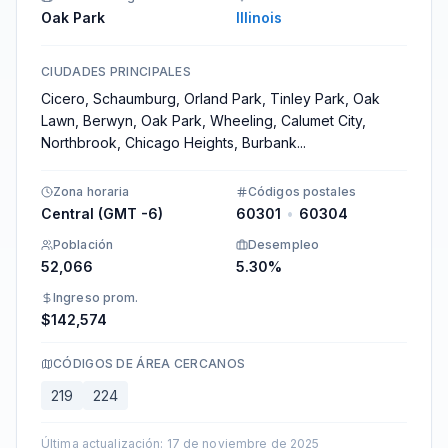
Oak Park
Illinois
CIUDADES PRINCIPALES
Cicero, Schaumburg, Orland Park, Tinley Park, Oak
Lawn, Berwyn, Oak Park, Wheeling, Calumet City,
Northbrook, Chicago Heights, Burbank
...
Zona horaria
Códigos postales
Central (GMT -6)
60301
•
60304
Población
Desempleo
52,066
5.30%
Ingreso prom.
$142,574
CÓDIGOS DE ÁREA CERCANOS
219
224
Última actualización
:
17 de noviembre de 2025