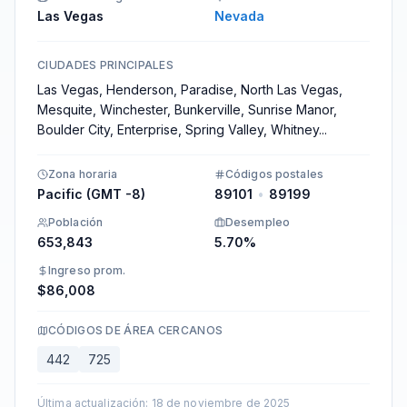
Las Vegas
Nevada
CIUDADES PRINCIPALES
Las Vegas, Henderson, Paradise, North Las Vegas,
Mesquite, Winchester, Bunkerville, Sunrise Manor,
Boulder City, Enterprise, Spring Valley, Whitney
...
Zona horaria
Códigos postales
Pacific (GMT -8)
89101
•
89199
Población
Desempleo
653,843
5.70%
Ingreso prom.
$86,008
CÓDIGOS DE ÁREA CERCANOS
442
725
Última actualización
:
18 de noviembre de 2025