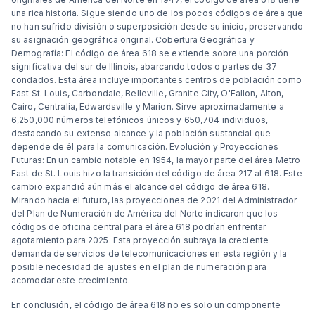
una rica historia. Sigue siendo uno de los pocos códigos de área que
no han sufrido división o superposición desde su inicio, preservando
su asignación geográfica original. Cobertura Geográfica y
Demografía: El código de área 618 se extiende sobre una porción
significativa del sur de Illinois, abarcando todos o partes de 37
condados. Esta área incluye importantes centros de población como
East St. Louis, Carbondale, Belleville, Granite City, O'Fallon, Alton,
Cairo, Centralia, Edwardsville y Marion. Sirve aproximadamente a
6,250,000 números telefónicos únicos y 650,704 individuos,
destacando su extenso alcance y la población sustancial que
depende de él para la comunicación. Evolución y Proyecciones
Futuras: En un cambio notable en 1954, la mayor parte del área Metro
East de St. Louis hizo la transición del código de área 217 al 618. Este
cambio expandió aún más el alcance del código de área 618.
Mirando hacia el futuro, las proyecciones de 2021 del Administrador
del Plan de Numeración de América del Norte indicaron que los
códigos de oficina central para el área 618 podrían enfrentar
agotamiento para 2025. Esta proyección subraya la creciente
demanda de servicios de telecomunicaciones en esta región y la
posible necesidad de ajustes en el plan de numeración para
acomodar este crecimiento.
En conclusión, el código de área 618 no es solo un componente