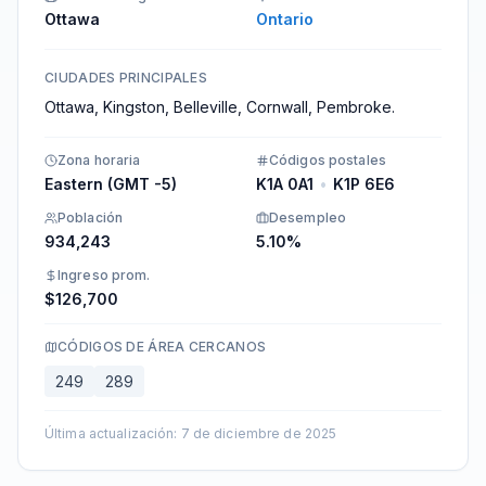
Ottawa
Ontario
CIUDADES PRINCIPALES
Ottawa, Kingston, Belleville, Cornwall, Pembroke.
Zona horaria
Códigos postales
Eastern (GMT -5)
K1A 0A1
•
K1P 6E6
Población
Desempleo
934,243
5.10%
Ingreso prom.
$126,700
CÓDIGOS DE ÁREA CERCANOS
249
289
Última actualización
:
7 de diciembre de 2025