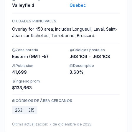
Valleyfield
Quebec
CIUDADES PRINCIPALES
Overlay for 450 area; includes Longueuil, Laval, Saint-
Jean-sur-Richelieu, Terrebonne, Brossard.
Zona horaria
Códigos postales
Eastern (GMT -5)
J6S 1C6
•
J6S 1C8
Población
Desempleo
41,699
3.60%
Ingreso prom.
$133,663
CÓDIGOS DE ÁREA CERCANOS
263
315
Última actualización
:
7 de diciembre de 2025