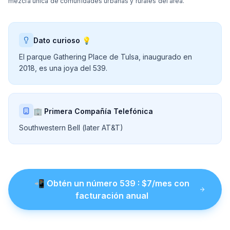
mezcla única de comunidades urbanas y rurales del área.
Dato curioso 💡
El parque Gathering Place de Tulsa, inaugurado en
2018, es una joya del 539.
🏢 Primera Compañía Telefónica
Southwestern Bell (later AT&T)
📲
Obtén un número
539
: $
7
/mes con
facturación anual