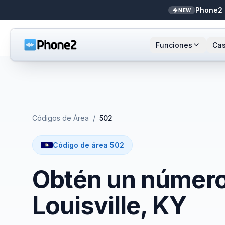
Phone2 
NEW
Funciones
Cas
Recepcionista IA
Pequeñas empresas
Llamada
Sta
NEW
Mensajes
Bienes raíces
Números
Ar
Códigos de Área
/
502
Identificador de llamadas
Contadores
Enrutami
Buf
Código de área 502
Analíticas de llamadas
Soporte y éxito
Contact
Obtén un número 
Bandeja unificada
Integrac
Louisville, KY
Zapier
Transcri
NEW