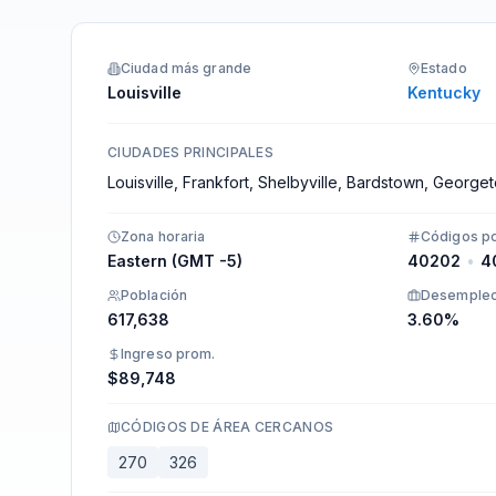
Integraciones
Ciudad más grande
Estado
Louisville
Kentucky
CIUDADES PRINCIPALES
Louisville, Frankfort, Shelbyville, Bardstown, George
Zona horaria
Códigos po
Eastern (GMT -5)
40202
•
4
Población
Desemple
617,638
3.60%
Ingreso prom.
$89,748
CÓDIGOS DE ÁREA CERCANOS
270
326