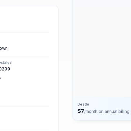
números.
Contacto
Habla con el equipo de P
town
stales
0299
o
Desde
$
7
/month on annual billing