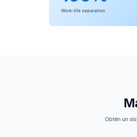
Work-life separation
Má
Obtén un sis