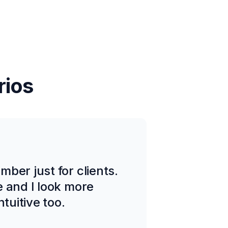
rios
ber just for clients.
e and I look more
tuitive too.