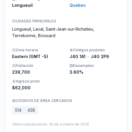
Longueuil
Quebec
CIUDADES PRINCIPALES
Longueuil, Laval, Saint-Jean-sur-Richelieu,
Terrebonne, Brossard
Zona horaria
Códigos postales
Eastern (GMT -5)
J4G 1A1
•
J4G 2P9
Población
Desempleo
239,700
3.60%
Ingreso prom.
$62,000
CÓDIGOS DE ÁREA CERCANOS
514
438
Última actualización
:
25 de octubre de 2025