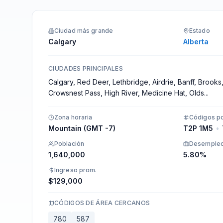
Integraciones
Ciudad más grande
Estado
Calgary
Alberta
CIUDADES PRINCIPALES
Calgary, Red Deer, Lethbridge, Airdrie, Banff, Brook
Crowsnest Pass, High River, Medicine Hat, Olds
...
Zona horaria
Códigos po
Mountain (GMT -7)
T2P 1M5
•
Población
Desemple
1,640,000
5.80%
Ingreso prom.
$129,000
CÓDIGOS DE ÁREA CERCANOS
780
587