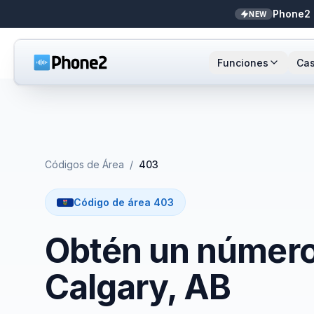
Phone2 
NEW
Funciones
Cas
Recepcionista IA
Pequeñas empresas
Llamada
Sta
NEW
Mensajes
Bienes raíces
Números
Ar
Códigos de Área
/
403
Identificador de llamadas
Contadores
Enrutami
Buf
Código de área 403
Analíticas de llamadas
Soporte y éxito
Contact
Obtén un número 
Bandeja unificada
Integrac
Calgary, AB
Zapier
Transcri
NEW