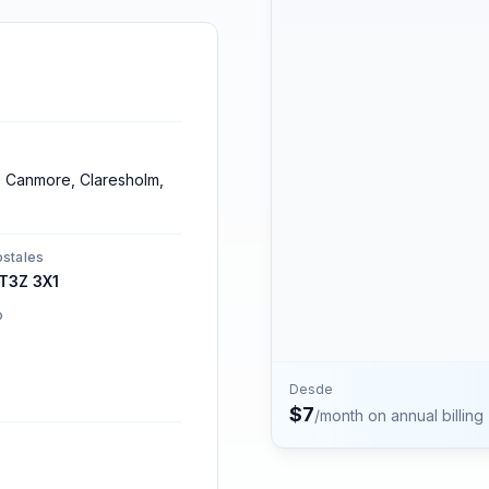
números.
Contacto
Habla con el equipo de P
s, Canmore, Claresholm,
stales
T3Z 3X1
o
Desde
$
7
/month on annual billing