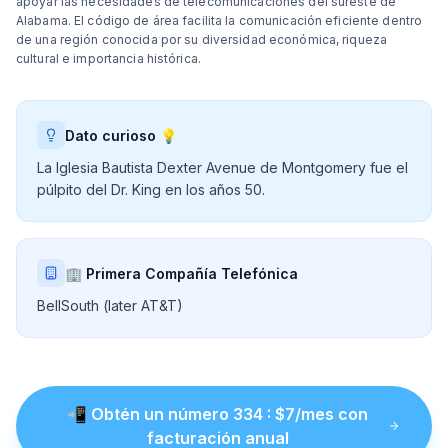
apoyar las necesidades de telecomunicaciones del sureste de
Alabama. El código de área facilita la comunicación eficiente dentro
de una región conocida por su diversidad económica, riqueza
cultural e importancia histórica.
Dato curioso 💡
La Iglesia Bautista Dexter Avenue de Montgomery fue el
púlpito del Dr. King en los años 50.
🏢 Primera Compañía Telefónica
BellSouth (later AT&T)
📲
Obtén un número
334
: $
7
/mes con
facturación anual