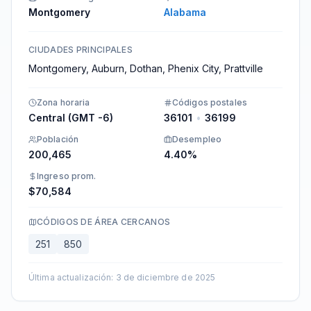
Montgomery
Alabama
CIUDADES PRINCIPALES
Montgomery, Auburn, Dothan, Phenix City, Prattville​
Zona horaria
Códigos postales
Central (GMT -6)
36101
•
36199
Población
Desempleo
200,465
4.40%
Ingreso prom.
$70,584
CÓDIGOS DE ÁREA CERCANOS
251
850
Última actualización
:
3 de diciembre de 2025