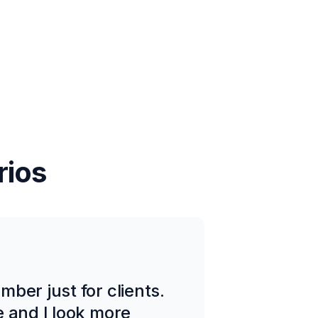
rios
ber just for clients.
e and I look more