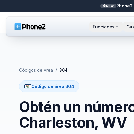
Phone2 
NEW
Funciones
Cas
Recepcionista IA
Pequeñas empresas
Llamada
Sta
NEW
Mensajes
Bienes raíces
Números
Ar
Códigos de Área
/
304
Identificador de llamadas
Contadores
Enrutami
Buf
Código de área 304
Analíticas de llamadas
Soporte y éxito
Contact
Obtén un número 
Bandeja unificada
Integrac
Charleston, WV
Zapier
Transcri
NEW