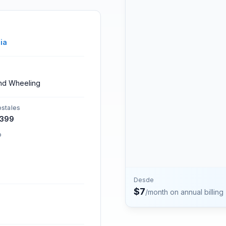
números.
Contacto
Habla con el equipo de P
ia
and Wheeling
stales
399
o
Desde
$
7
/month on annual billing