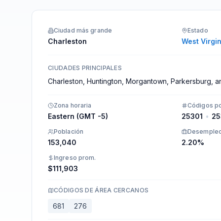
Integraciones
Ciudad más grande
Estado
Charleston
West Virgin
CIUDADES PRINCIPALES
Charleston, Huntington, Morgantown, Parkersburg, 
Zona horaria
Códigos po
Eastern (GMT -5)
25301
•
25
Población
Desemple
153,040
2.20%
Ingreso prom.
$111,903
CÓDIGOS DE ÁREA CERCANOS
681
276