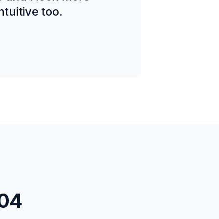
tuitive too.
04