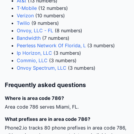
At&t
(13 numbers)
T-Mobile
(12 numbers)
Verizon
(10 numbers)
Twilio
(9 numbers)
Onvoy, LLC - FL
(8 numbers)
Bandwidth
(7 numbers)
Peerless Network Of Florida, L
(3 numbers)
Ip Horizon, LLC
(3 numbers)
Commio, LLC
(3 numbers)
Onvoy Spectrum, LLC
(3 numbers)
Frequently asked questions
Where is area code 786?
Area code 786 serves Miami, FL.
What prefixes are in area code 786?
Phone2.io tracks 80 phone prefixes in area code 786,