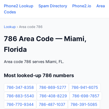
Phone2 Lookup
Spam Directory
Phone2.io
Area
Codes
Lookup
› Area code 786
786 Area Code — Miami,
Florida
Area code 786 serves Miami, FL.
Most looked-up 786 numbers
786-347-8358
786-869-5277
786-941-6075
786-883-5540
786-408-8229
786-698-7857
786-770-9344
786-487-1037
786-391-5085