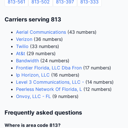
813-561
813-502
813-397
813-333
Carriers serving 813
Aerial Communications
(43 numbers)
Verizon
(36 numbers)
Twilio
(33 numbers)
At&t
(29 numbers)
Bandwidth
(24 numbers)
Frontier Florida, LLC Dba Fron
(17 numbers)
Ip Horizon, LLC
(16 numbers)
Level 3 Communications, LLC -
(14 numbers)
Peerless Network Of Florida, L
(12 numbers)
Onvoy, LLC - FL
(9 numbers)
Frequently asked questions
Where is area code 813?