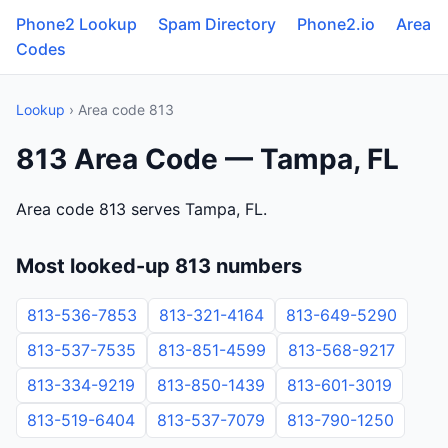
Phone2 Lookup
Spam Directory
Phone2.io
Area
Codes
Lookup
› Area code 813
813 Area Code — Tampa, FL
Area code 813 serves Tampa, FL.
Most looked-up 813 numbers
813-536-7853
813-321-4164
813-649-5290
813-537-7535
813-851-4599
813-568-9217
813-334-9219
813-850-1439
813-601-3019
813-519-6404
813-537-7079
813-790-1250