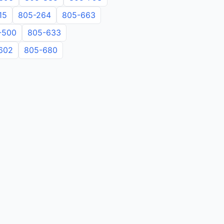
15
805-264
805-663
-500
805-633
602
805-680