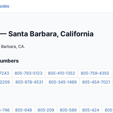
Codes
 Santa Barbara, California
 Barbara, CA.
numbers
7243
805-793-5123
805-410-1352
805-759-4350
-2209
805-978-4531
805-345-1469
805-454-7021
5-746
805-648
805-209
805-589
805-424
805