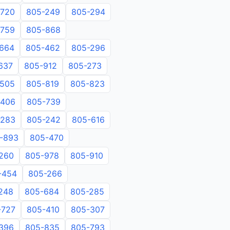
-720
805-249
805-294
-759
805-868
664
805-462
805-296
637
805-912
805-273
-505
805-819
805-823
-406
805-739
-283
805-242
805-616
-893
805-470
260
805-978
805-910
-454
805-266
248
805-684
805-285
-727
805-410
805-307
396
805-835
805-793