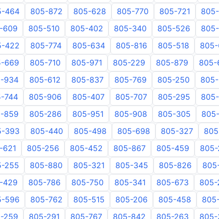
5-464
805-872
805-628
805-770
805-721
805
-609
805-510
805-402
805-340
805-526
805
5-422
805-774
805-634
805-816
805-518
805-
5-669
805-710
805-971
805-229
805-879
805-
-934
805-612
805-837
805-769
805-250
805
-744
805-906
805-407
805-707
805-295
805
-859
805-286
805-951
805-908
805-305
805
5-393
805-440
805-498
805-698
805-327
805
-621
805-256
805-452
805-867
805-459
805-
5-255
805-880
805-321
805-345
805-826
805
-429
805-786
805-750
805-341
805-673
805-
5-596
805-762
805-515
805-206
805-458
805
-259
805-291
805-767
805-842
805-263
805-