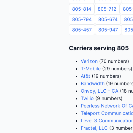
805-814
805-712
805
805-794
805-674
805
805-457
805-947
805
Carriers serving 805
Verizon
(70 numbers)
T-Mobile
(29 numbers)
At&t
(19 numbers)
Bandwidth
(19 numbers
Onvoy, LLC - CA
(18 n
Twilio
(9 numbers)
Peerless Network Of Ca
Teleport Communicati
Level 3 Communication
Fractel, LLC
(3 number